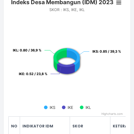
Indeks Desa Membangun (IDM) 2023
Pie chart with 3 slices.
SKOR : IKS, IKE, IKL
SKOR : IKS, IKE, IKL
IKL
IKL
: 0.80 / 36,9 %
: 0.80 / 36,9 %
IKS
IKS
: 0.85 / 39,3 %
: 0.85 / 39,3 %
IKE
IKE
: 0.52 / 23,8 %
: 0.52 / 23,8 %
IKS
IKE
IKL
Highcharts.com
End of interactive chart.
NO
INDIKATOR IDM
SKOR
KETERANG