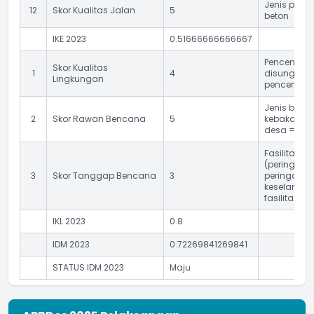
Jenis perm
12
Skor Kualitas Jalan
5
beton
IKE 2023
0.51666666666667
Pencemaran
Skor Kualitas
1
4
disungai) 
Lingkungan
pencemaran
Jenis benca
2
Skor Rawan Bencana
5
kebakaran 
desa = 0
Fasilitas 
(peringata
3
Skor Tanggap Bencana
3
peringatan
keselamatan
fasilitas m
IKL 2023
0.8
IDM 2023
0.72269841269841
STATUS IDM 2023
Maju