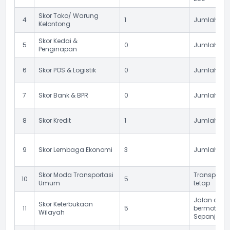
Skor Toko/ Warung
4
1
Jumlah Tok
Kelontong
Skor Kedai &
5
0
Jumlah Ked
Penginapan
6
Skor POS & Logistik
0
Jumlah pos 
7
Skor Bank & BPR
0
Jumlah ban
8
Skor Kredit
1
Jumlah fasil
9
Skor Lembaga Ekonomi
3
Jumlah kop
Skor Moda Transportasi
Transporta
10
5
Umum
tetap
Jalan di De
Skor Keterbukaan
11
5
bermotor r
Wilayah
Sepanjang