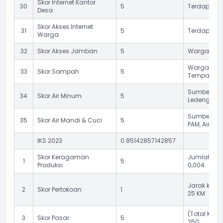
Skor Internet Kantor
30
5
Terdapat fas
Desa
Skor Akses Internet
31
5
Terdapat Ak
Warga
32
Skor Akses Jamban
5
Warga Desa
Warga des
33
Skor Sampah
5
Tempat Sa
Sumber air 
34
Skor Air Minum
5
Ledeng tan
Sumber air
35
Skor Air Mandi & Cuci
5
PAM, Air Le
IKS 2023
0.85142857142857
Skor Keragaman
Jumlah Indu
1
5
Produksi
0,004
Jarak ke ke
2
Skor Pertokoan
1
25 KM
(Total KK/
3
Skor Pasar
5
250