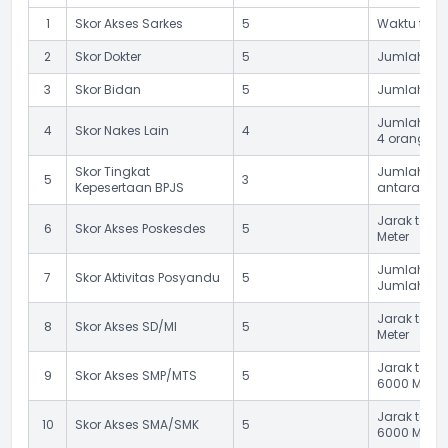
1
Skor Akses Sarkes
5
Waktu temp
2
Skor Dokter
5
Jumlah dokt
3
Skor Bidan
5
Jumlah bid
Jumlah ten
4
Skor Nakes Lain
4
4 orang
Skor Tingkat
Jumlah pes
5
3
Kepesertaan BPJS
antara 0,26
Jarak temp
6
Skor Akses Poskesdes
5
Meter
Jumlah Posy
7
Skor Aktivitas Posyandu
5
Jumlah Pos
Jarak temp
8
Skor Akses SD/MI
5
Meter
Jarak temp
9
Skor Akses SMP/MTS
5
6000 Meter
Jarak temp
10
Skor Akses SMA/SMK
5
6000 Meter