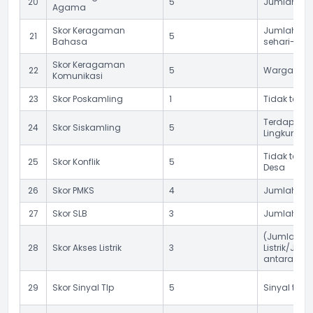
20
5
Jumlah Jen
Agama
Skor Keragaman
Jumlah Ba
21
5
Bahasa
sehari-hari 
Skor Keragaman
22
5
Warga Desa 
Komunikasi
23
Skor Poskamling
1
Tidak terd
Terdapat 
24
Skor Siskamling
5
Lingkungan
Tidak terda
25
Skor Konflik
5
Desa
26
Skor PMKS
4
Jumlah PMK
27
Skor SLB
3
Jumlah Skor
(Jumlah Kel
28
Skor Akses Listrik
3
Listrik/Jum
antara 0,6 
29
Skor Sinyal Tlp
5
Sinyal tele